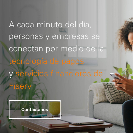
A cada minuto del día,
personas y empresas se
conectan por medio de la
tecnología de pagos
y
servicios financieros de
Fiserv
Contáctanos